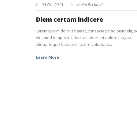
03 Okt. 2013
Achim Bechtold
Diem certam indicere
Lorem ipsum dolor sit amet, consectetur adipisici elit, 
eiusmod tempor incidunt ut labore et dolore magna
aliqua. Idque Caesaris facere voluntate...
Learn More