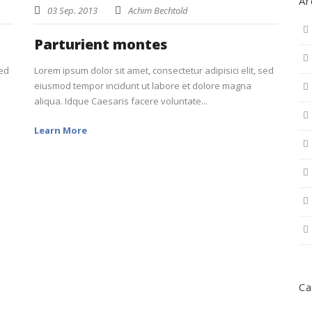
Ar
03 Sep. 2013
Achim Bechtold
Parturient montes
sed
Lorem ipsum dolor sit amet, consectetur adipisici elit, sed
eiusmod tempor incidunt ut labore et dolore magna
aliqua. Idque Caesaris facere voluntate...
Learn More
Ca