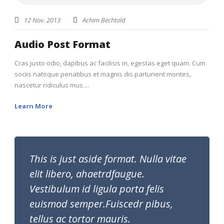
12 Nov. 2013
Achim Bechtold
Audio Post Format
Cras justo odio, dapibus ac facilisis in, egestas eget quam. Cum
sociis natoque penatibus et magnis dis parturient montes,
nascetur ridiculus mus....
Learn More
This is just aside format. Nulla vitae
elit libero, ahaetrdfaugue.
Vestibulum id ligula porta felis
euismod semper.Fuiscedr pibus,
tellus ac tortor mauris.