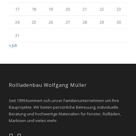
17
18
19
20
21
22
23
24
25
26
27
28
29
30
31
« Juli
Rollladenbau Wolfgang Müller
Seit 1999 kümmert sich unser Familienunternehmen um Ihre
Bauprojekte. Wir bieten persönliche Betreuung, individuelle
Beratung und hochwertige Materialien für Fenster, Rollläden,
Markisen und vieles mehr.