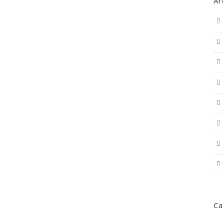
Ar
Ca