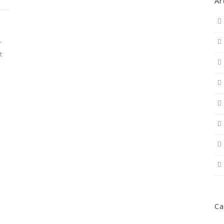
Ar
r
t
Ca